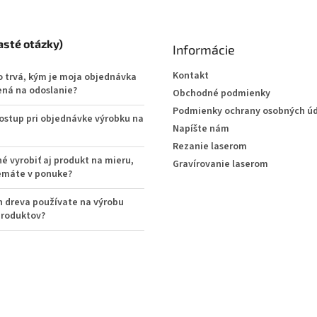
asté otázky)
Informácie
Kontakt
o trvá, kým je moja objednávka
ená na odoslanie?
Obchodné podmienky
Podmienky ochrany osobných ú
postup pri objednávke výrobku na
Napíšte nám
Rezanie laserom
é vyrobiť aj produkt na mieru,
Gravírovanie laserom
emáte v ponuke?
h dreva používate na výrobu
produktov?