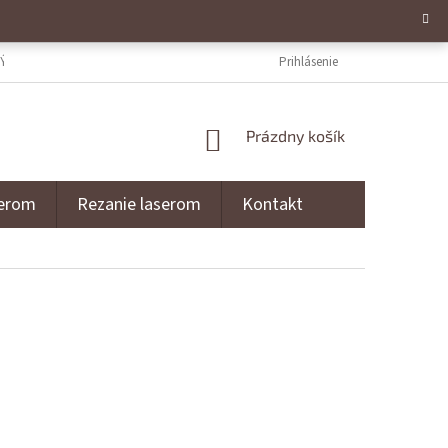
ÝCH ÚDAJOV
NAPÍŠTE NÁM
REZANIE LASEROM
Prihlásenie
GRAVÍROVANI
NÁKUPNÝ KOŠÍK
Prázdny košík
serom
Rezanie laserom
Kontakt