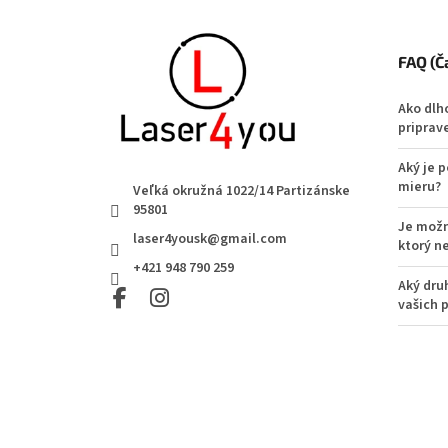
Zápätie
FAQ (Č
Ako dlh
priprav
Aký je 
mieru?
Veľká okružná 1022/14 Partizánske
95801
Je možn
laser4yousk@gmail.com
ktorý n
+421 948 790 259
Aký dru
vašich 