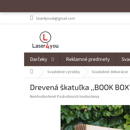
Prejsť na obsah
laser4yousk@gmail.com
Darčeky
Reklamné predmety
Sva
Domov
Svadobné výrobky
Svadobné dekorácie
Drevená škatuľka ,,BOOK BOX
Priemerné hodnotenie produktu je 0,0 z 5 hviezdičiek.
Neohodnotené
Podrobnosti hodnotenia