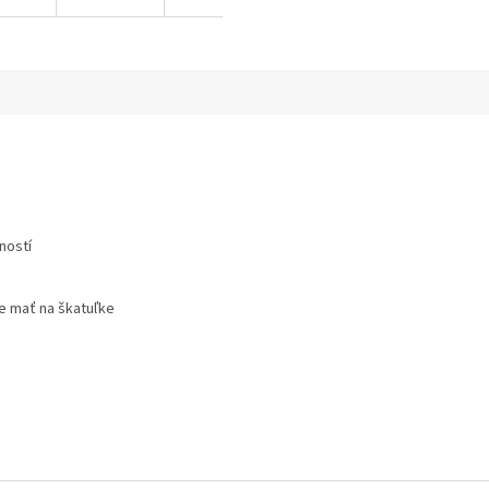
ností
 mať na škatuľke