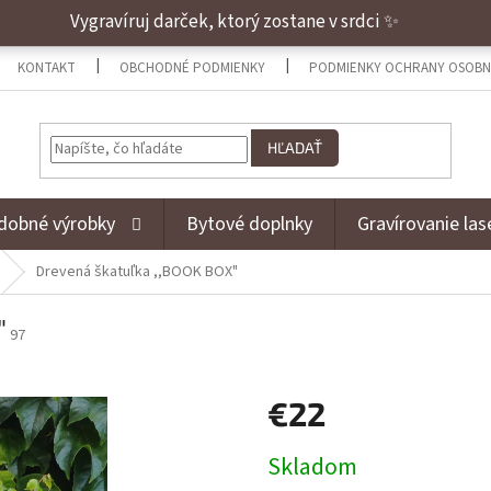
Vygravíruj darček, ktorý zostane v srdci ✨
KONTAKT
OBCHODNÉ PODMIENKY
PODMIENKY OCHRANY OSOBN
HĽADAŤ
dobné výrobky
Bytové doplnky
Gravírovanie la
Drevená škatuľka ,,BOOK BOX"
"
97
€22
Jednotková cena:
Skladom