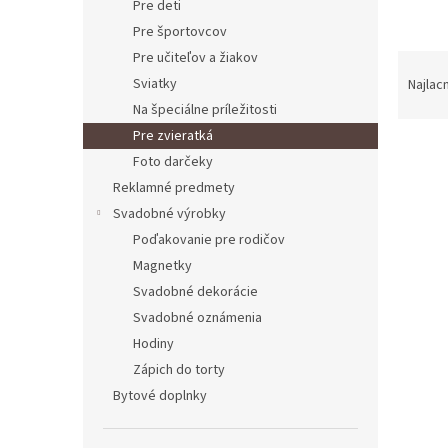
Pre deti
Pre športovcov
Pre učiteľov a žiakov
Raden
Sviatky
Najlac
Na špeciálne príležitosti
Pre zvieratká
Výpis
Foto darčeky
Reklamné predmety
Svadobné výrobky
Poďakovanie pre rodičov
Magnetky
Svadobné dekorácie
Svadobné oznámenia
Hodiny
Zápich do torty
Bytové doplnky