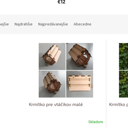
€12
ie produktov
nejšie
Najdrahšie
Najpredávanejšie
Abecedne
 produktov
Krmítko pre vtáčikov malé
Krmítko p
Skladom