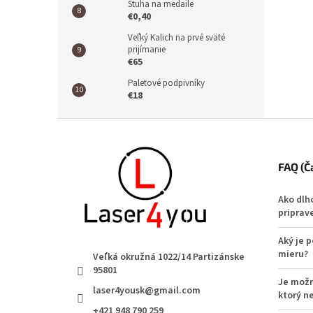
Stuha na medaile
€0,40
Veľký Kalich na prvé sväté
prijímanie
€65
Paletové podpivníky
€18
Zápätie
FAQ (Č
Ako dlh
priprav
Aký je 
mieru?
Veľká okružná 1022/14 Partizánske
95801
Je možn
laser4yousk@gmail.com
ktorý n
+421 948 790 259