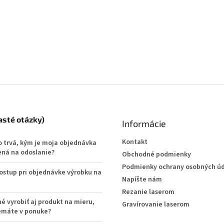
asté otázky)
Informácie
Kontakt
o trvá, kým je moja objednávka
ená na odoslanie?
Obchodné podmienky
Podmienky ochrany osobných ú
postup pri objednávke výrobku na
Napíšte nám
Rezanie laserom
é vyrobiť aj produkt na mieru,
Gravírovanie laserom
emáte v ponuke?