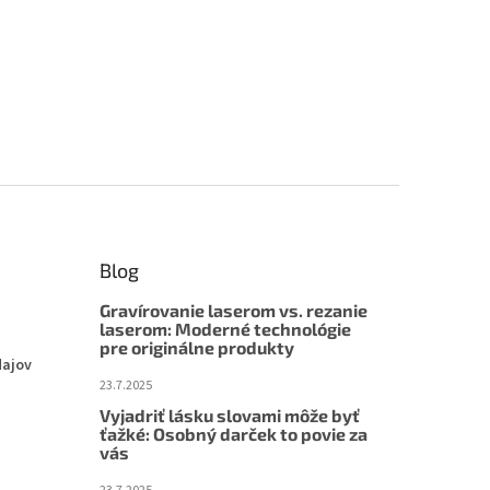
Blog
Gravírovanie laserom vs. rezanie
laserom: Moderné technológie
pre originálne produkty
dajov
23.7.2025
Vyjadriť lásku slovami môže byť
ťažké: Osobný darček to povie za
vás