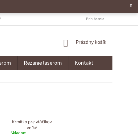
ÝCH ÚDAJOV
NAPÍŠTE NÁM
REZANIE LASEROM
Prihlásenie
GRAVÍROVANI
NÁKUPNÝ KOŠÍK
Prázdny košík
serom
Rezanie laserom
Kontakt
Krmítko pre vtáčikov
veľké
Skladom