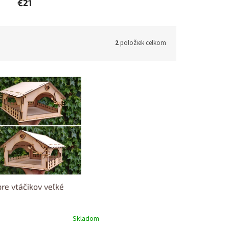
€21
2
položiek celkom
re vtáčikov veľké
Skladom