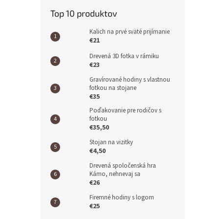
Top 10 produktov
Kalich na prvé sväté prijímanie
€21
Drevená 3D fotka v rámiku
€23
Gravírované hodiny s vlastnou
fotkou na stojane
€35
Poďakovanie pre rodičov s
fotkou
€35,50
Stojan na vizitky
€4,50
Drevená spoločenská hra
Kámo, nehnevaj sa
€26
Firemné hodiny s logom
€25