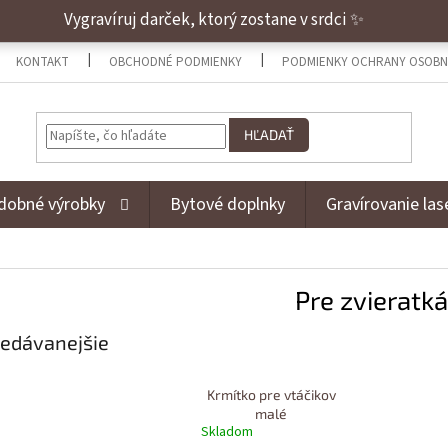
Vygravíruj darček, ktorý zostane v srdci ✨
KONTAKT
OBCHODNÉ PODMIENKY
PODMIENKY OCHRANY OSOBN
HĽADAŤ
dobné výrobky
Bytové doplnky
Gravírovanie la
Pre zvieratká
edávanejšie
Krmítko pre vtáčikov
malé
Skladom