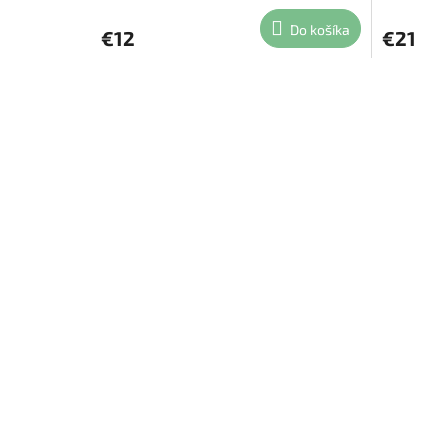
Do košíka
€12
€21
Ovládacie