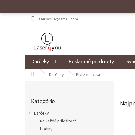
Prejsť na obsah
laser4yousk@gmail.com
Darčeky
Reklamné predmety
Sva
Domov
Darčeky
Pre zvieratká
Bočný panel
Preskočiť kategórie
Kategórie
Najpr
Darčeky
Na každú príležitosť
Hodiny