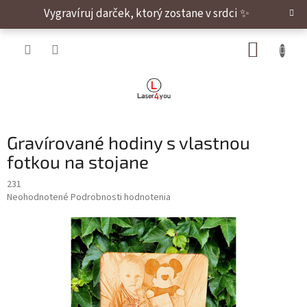
Prejsť na obsah
Vygravíruj darček, ktorý zostane v srdci ✨
NÁKUP
Gravírované hodiny s vlastnou
fotkou na stojane
231
Priemerné hodnotenie produktu je 0,0 z 5 hviezdičiek.
Neohodnotené
Podrobnosti hodnotenia