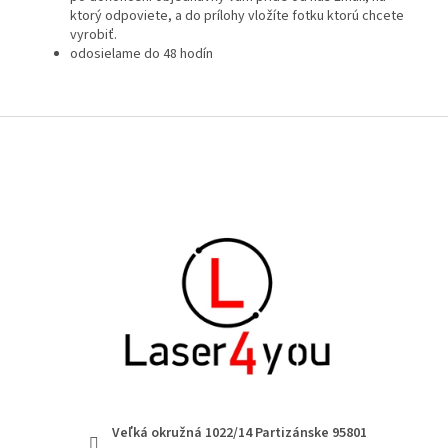
ktorý odpoviete, a do prílohy vložíte fotku ktorú chcete
vyrobiť.
odosielame do 48 hodín
Zápätie
Veľká okružná 1022/14 Partizánske 95801