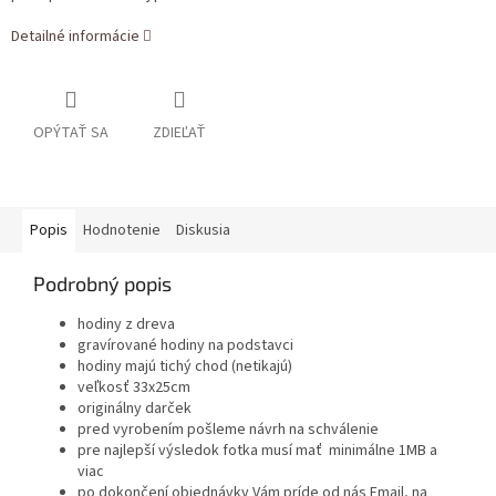
Detailné informácie
OPÝTAŤ SA
ZDIEĽAŤ
Popis
Hodnotenie
Diskusia
Podrobný popis
hodiny z dreva
gravírované hodiny na podstavci
hodiny majú tichý chod (netikajú)
veľkosť 33x25cm
originálny darček
pred vyrobením pošleme návrh na schválenie
pre najlepší výsledok fotka musí mať minimálne 1MB a
viac
po dokončení objednávky Vám príde od nás Email, na