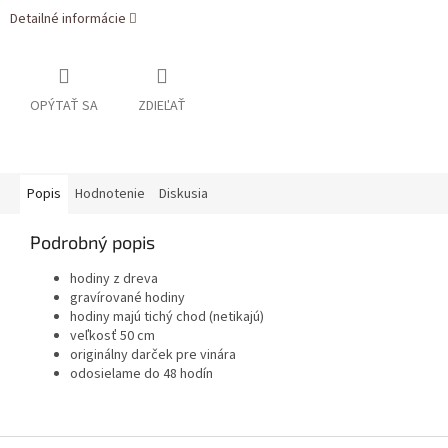
Detailné informácie
OPÝTAŤ SA
ZDIEĽAŤ
Popis
Hodnotenie
Diskusia
Podrobný popis
hodiny z dreva
gravírované hodiny
hodiny majú tichý chod (netikajú)
veľkosť 50 cm
originálny darček pre vinára
odosielame do 48 hodín
Zápätie