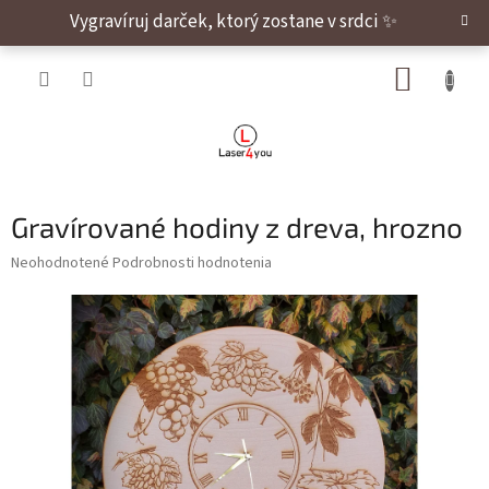
Prejsť na obsah
Vygravíruj darček, ktorý zostane v srdci ✨
NÁKUP
Gravírované hodiny z dreva, hrozno
Priemerné hodnotenie produktu je 0,0 z 5 hviezdičiek.
Neohodnotené
Podrobnosti hodnotenia