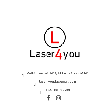
Veľká okružná 1022/14 Partizánske 95801
laser4yousk@gmail.com
+421 948 790 259