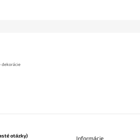
é dekorácie
asté otázky)
Informácie