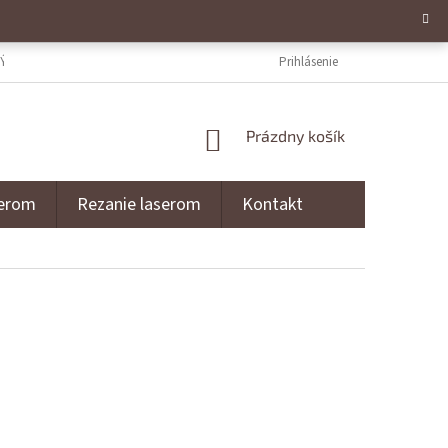
ÝCH ÚDAJOV
NAPÍŠTE NÁM
REZANIE LASEROM
Prihlásenie
GRAVÍROVANI
NÁKUPNÝ KOŠÍK
Prázdny košík
serom
Rezanie laserom
Kontakt