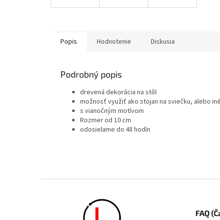
Popis
Hodnotenie
Diskusia
Podrobný popis
drevená dekorácia na stôl
možnosť využiť ako stojan na sviečku, alebo in
s vianočným motívom
Rozmer od 10 cm
odosielame do 48 hodín
Zápätie
FAQ (Č