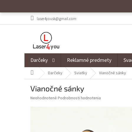
Prejsť na obsah
laser4yousk@gmail.com
Darčeky
Reklamné predmety
Sva
Domov
Darčeky
Sviatky
Vianočné sánky
Vianočné sánky
Priemerné hodnotenie produktu je 0,0 z 5 hviezdičiek.
Neohodnotené
Podrobnosti hodnotenia