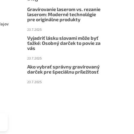
Gravírovanie laserom vs. rezanie
laserom: Moderné technológie
pre originálne produkty
dajov
23.7.2025
Vyjadriť lásku slovami môže byť
ťažké: Osobný darček to povie za
vás
23.7.2025
Ako vybrať správny gravírovaný
darček pre špeciálnu príležitosť
23.7.2025