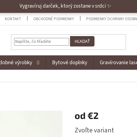
Vygravíruj darček, ktorý zostane v srdci ✨
KONTAKT
OBCHODNÉ PODMIENKY
PODMIENKY OCHRANY OSOBN
HĽADAŤ
dobné výrobky
Bytové doplnky
Gravírovanie la
od
€2
Jednotková cena:
Zvoľte variant