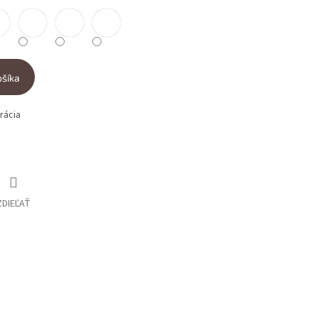
ošíka
rácia
ZDIEĽAŤ