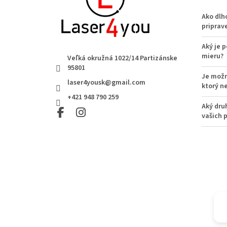
Ako dlh
priprav
Aký je 
mieru?
Veľká okružná 1022/14 Partizánske
95801
Je možn
laser4yousk@gmail.com
ktorý n
+421 948 790 259
Aký dru
vašich 