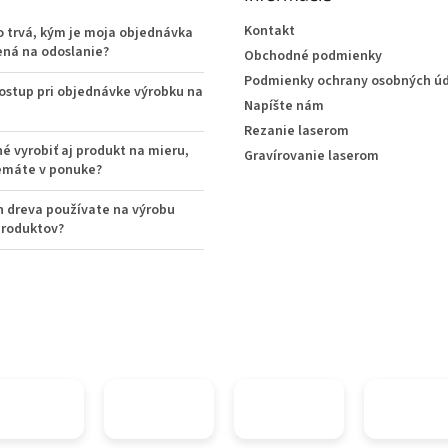
Kontakt
o trvá, kým je moja objednávka
ená na odoslanie?
Obchodné podmienky
Podmienky ochrany osobných ú
postup pri objednávke výrobku na
Napíšte nám
Rezanie laserom
é vyrobiť aj produkt na mieru,
Gravírovanie laserom
emáte v ponuke?
h dreva používate na výrobu
produktov?