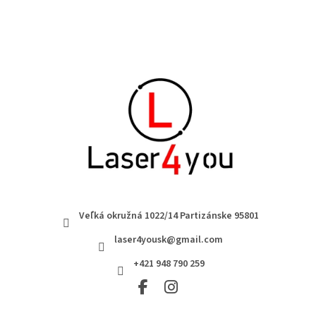
Veľká okružná 1022/14 Partizánske 95801
laser4yousk@gmail.com
+421 948 790 259