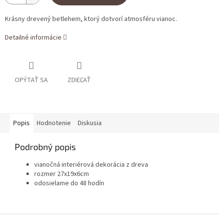
Krásny drevený betlehem, ktorý dotvorí atmosféru vianoc.
Detailné informácie
OPÝTAŤ SA
ZDIEĽAŤ
Popis
Hodnotenie
Diskusia
Podrobný popis
vianočná interiérová dekorácia z dreva
rozmer 27x19x6cm
odosielame do 48 hodín
Zápätie