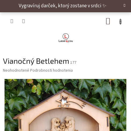
Prejsť na obsah
Vygravíruj darček, ktorý zostane v srdci ✨
NÁKUP
Vianočný Betlehem
177
Priemerné hodnotenie produktu je 0,0 z 5 hviezdičiek.
Neohodnotené
Podrobnosti hodnotenia