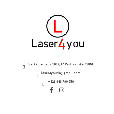
Veľká okružná 1022/14 Partizánske 95801
laser4yousk@gmail.com
+421 948 790 259