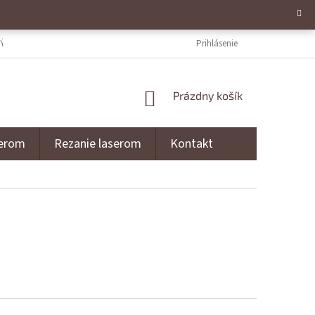
ÝCH ÚDAJOV
NAPÍŠTE NÁM
REZANIE LASEROM
Prihlásenie
GRAVÍROVANI
NÁKUPNÝ KOŠÍK
Prázdny košík
serom
Rezanie laserom
Kontakt