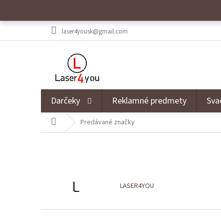
Prejsť na obsah
laser4yousk@gmail.com
Darčeky
Reklamné predmety
Sva
Domov
Predávané značky
L
LASER4YOU
Zápätie