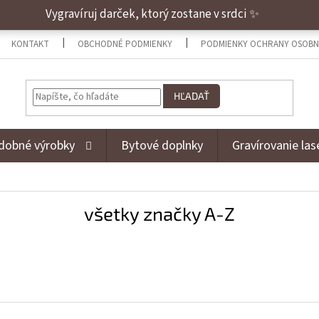
Vygravíruj darček, ktorý zostane v srdci ✨
KONTAKT
OBCHODNÉ PODMIENKY
PODMIENKY OCHRANY OSOBN
HĽADAŤ
dobné výrobky
Bytové doplnky
Gravírovanie la
všetky značky A-Z