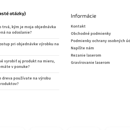
asté otázky)
Informácie
Kontakt
o trvá, kým je moja objednávka
ená na odoslanie?
Obchodné podmienky
Podmienky ochrany osobných ú
postup pri objednávke výrobku na
Napíšte nám
Rezanie laserom
é vyrobiť aj produkt na mieru,
Gravírovanie laserom
emáte v ponuke?
h dreva používate na výrobu
produktov?