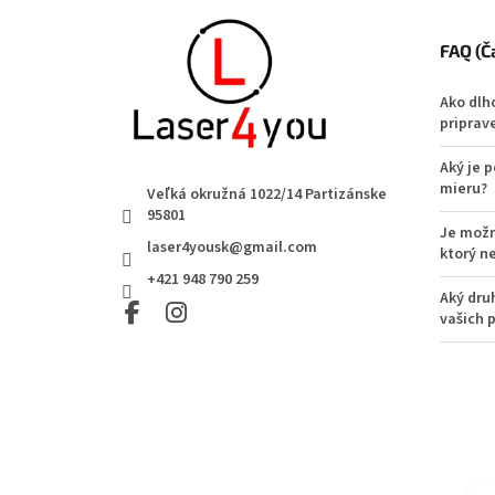
FAQ (Č
Ako dlh
priprav
Aký je 
mieru?
Veľká okružná 1022/14 Partizánske
95801
Je možn
laser4yousk@gmail.com
ktorý n
+421 948 790 259
Aký dru
vašich 